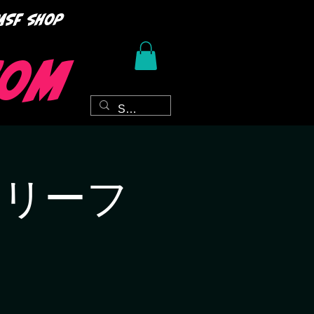
msf shop
com
トリーフ