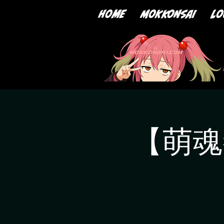
home
mokkonsai
lo
【萌魂