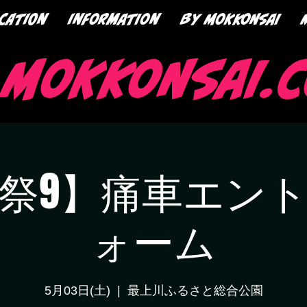
cation
information
by mokkonsai
mokkonsai.
祭9】痛車エン
ォーム
5月03日(土)
  |  
最上川ふるさと総合公園